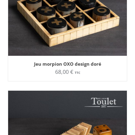
AJOUTER AU PANIER
Jeu morpion OXO design doré
68,00
€
TTC