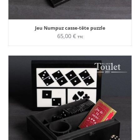
AJOUTER AU PANIER
Jeu Numpuz casse-tête puzzle
65,00
€
TTC