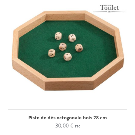
choisies
sur
la
page
du
produit
AJOUTER AU PANIER
Piste de dès octogonale bois 28 cm
30,00
€
TTC