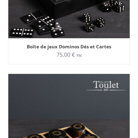
AJOUTER AU PANIER
Boîte de jeux Dominos Dés et Cartes
75,00
€
TTC