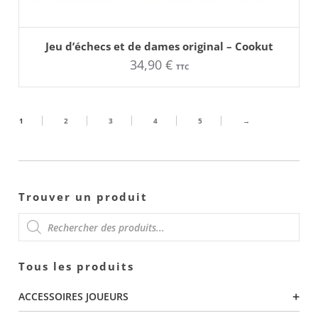
AJOUTER AU PANIER
Jeu d’échecs et de dames original – Cookut
34,90
€
TTC
1
2
3
4
5
→
Trouver un produit
RECHERCHE
Tous les produits
DE
+
ACCESSOIRES JOUEURS
PRODUITS