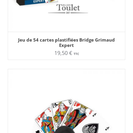
AJOUTER AU PANIER
Ce
Jeu de 54 cartes plastifiées Bridge Grimaud
produit
Expert
a
plusieurs
19,50
€
TTC
variations.
Les
options
peuvent
être
choisies
sur
la
page
du
produit