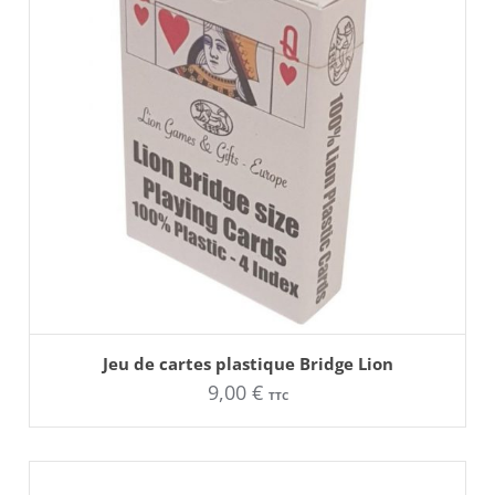
AJOUTER AU PANIER
Ce
Jeu de cartes plastique Bridge Lion
produit
9,00
€
a
TTC
plusieurs
variations.
Les
options
peuvent
être