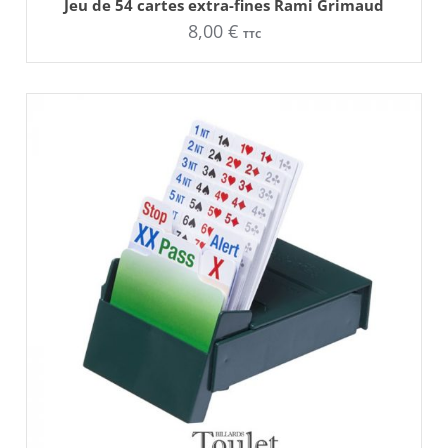
Ce
Jeu de 54 cartes extra-fines Rami Grimaud
produit
8,00
€
a
TTC
plusieurs
variations.
Les
options
peuvent
être
choisies
sur
la
page
du
produit