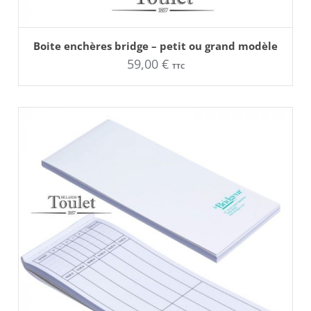
AJOUTER AU PANIER
Ce
Boite enchères bridge – petit ou grand modèle
produit
59,00
€
a
TTC
plusieurs
variations.
Les
options
peuvent
être
choisies
sur
la
page
du
produit