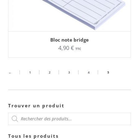
AJOUTER AU PANIER
Bloc note bridge
4,90
€
TTC
←
1
2
3
4
5
Trouver un produit
RECHERCHE
Tous les produits
DE