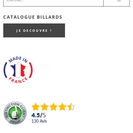
CATALOGUE BILLARDS
JE DECOUVRE !
4.5
/
5
130
avis