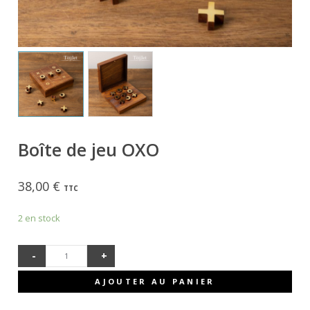
Boîte de jeu OXO
38,00
€
TTC
2 en stock
-
+
QUANTITÉ
AJOUTER AU PANIER
DE BOÎTE