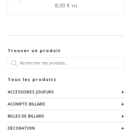
produit
8,00
€
a
TTC
plusieurs
variations.
Les
options
peuvent
être
choisies
sur
la
page
Trouver un produit
du
produit
RECHERCHE
Tous les produits
DE
+
ACCESSOIRES JOUEURS
PRODUITS
+
ACOMPTE BILLARD
+
BILLES DE BILLARD
+
DÉCORATION