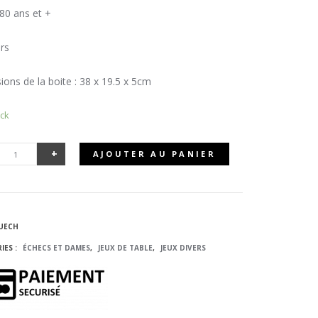
80 ans et +
rs
ons de la boite : 38 x 19.5 x 5cm
ock
+
AJOUTER AU PANIER
UANTITÉ
E JEU
EUECH
'ÉCHECS
IES :
ÉCHECS ET DAMES
,
JEUX DE TABLE
,
JEUX DIVERS
T DE
AMES