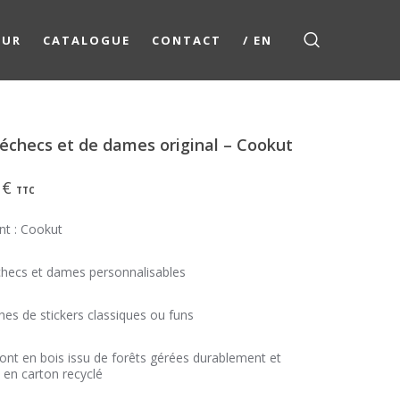
EUR
CATALOGUE
CONTACT
/ EN
’échecs et de dames original – Cookut
0
€
TTC
nt : Cookut
checs et dames personnalisables
hes de stickers classiques ou funs
ont en bois issu de forêts gérées durablement et
 en carton recyclé