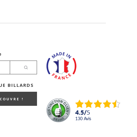
e
E BILLARDS
ECOUVRE !
4.5
/
5
130
avis