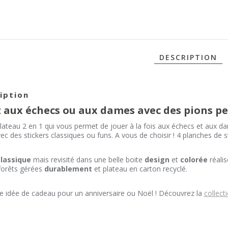
O
C
DESCRIPTION
iption
z aux échecs ou aux dames avec des pions p
plateau 2 en 1 qui vous permet de jouer à la fois aux échecs et aux d
ec des stickers classiques ou funs. A vous de choisir ! 4 planches de s
classique
mais revisité dans une belle boite
design
et
colorée
réalis
forêts gérées
durablement
et plateau en carton recyclé.
e idée de cadeau pour un anniversaire ou Noël ! Découvrez la
collect