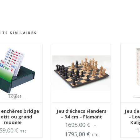
ITS SIMILAIRES
TER AU PANIER
AJOUTER AU PANIER
AJOUT
Ce
Ce
 enchères bridge
Jeu d’échecs Flanders
Jeu de
produit
produit
petit ou grand
– 94 cm – Flamant
– Lo
a
a
modèle
Kul
plusieurs
plusieurs
1695,00
€
–
variations.
variations.
59,00
€
1
TTC
Les
Les
Plage
1795,00
€
TTC
options
options