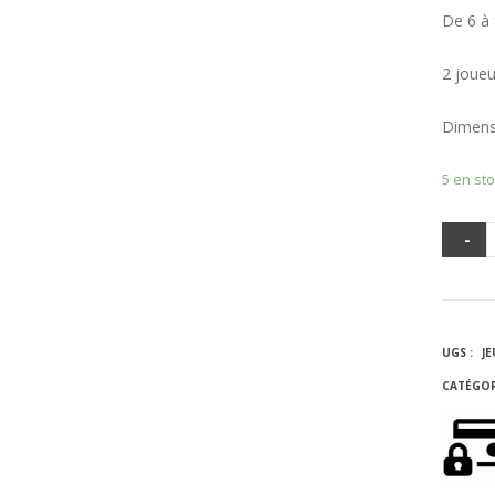
De 6 à 
2 joueu
Dimensi
5 en st
-
Q
D
UGS :
J
D
CATÉGOR
E
D