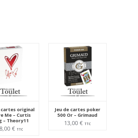
ER AU PANIER
AJOUTER AU PANIER
 cartes original
Jeu de cartes poker
ve Me – Curtis
500 Or – Grimaud
ig – Theory11
13,00
€
TTC
8,00
€
TTC