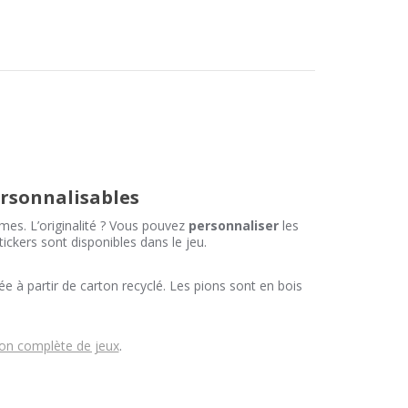
RIGINAL -
OOKUT
ersonnalisables
ames. L’originalité ? Vous pouvez
personnaliser
les
tickers sont disponibles dans le jeu.
ée à partir de carton recyclé. Les pions sont en bois
ion complète de jeux
.