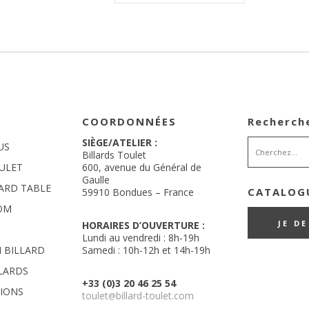
peuvent
peuvent
de
être
être
choisies
choisies
prix :
sur
sur
la
la
1695,00 €
page
page
du
du
à
produit
produit
1795,00 €
COORDONNÉES
Recherch
SIÈGE/ATELIER :
US
Billards Toulet
ULET
600, avenue du Général de
Gaulle
LARD TABLE
CATALOGU
59910 Bondues – France
OM
JE D
HORAIRES D’OUVERTURE :
Lundi au vendredi : 8h-19h
 BILLARD
Samedi : 10h-12h et 14h-19h
LLARDS
+33 (0)3 20 46 25 54
TIONS
toulet
billard-toulet.com
@