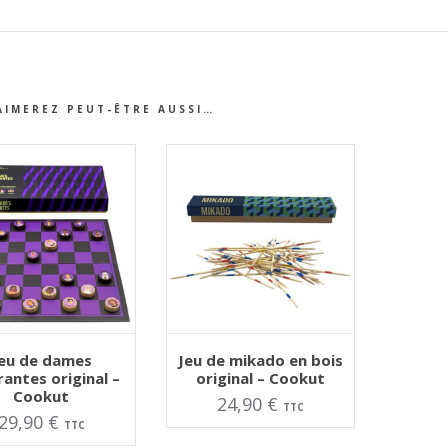
AIMEREZ PEUT-ÊTRE AUSSI…
TER AU PANIER
AJOUTER AU PANIER
eu de dames
Jeu de mikado en bois
rantes original –
original – Cookut
Cookut
24,90
€
TTC
29,90
€
TTC