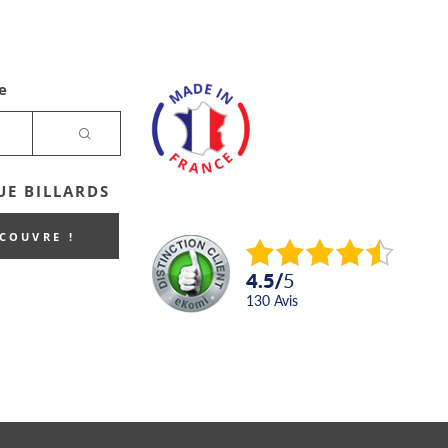
e
E BILLARDS
ECOUVRE !
4.5
/
5
130
avis