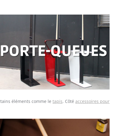
ertains éléments comme le
tapis
. Côté
accessoires pour