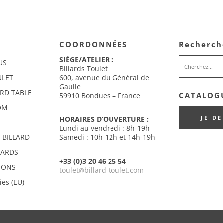
COORDONNÉES
Recherch
SIÈGE/ATELIER :
US
Billards Toulet
ULET
600, avenue du Général de
Gaulle
ARD TABLE
CATALOGU
59910 Bondues – France
OM
JE D
HORAIRES D’OUVERTURE :
Lundi au vendredi : 8h-19h
 BILLARD
Samedi : 10h-12h et 14h-19h
LARDS
+33 (0)3 20 46 25 54
IONS
toulet
billard-toulet.com
@
ies (EU)