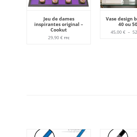
AJOUTER AU PANIER
AJOUTER AU
Ce
Jeu de dames
Vase design b
pr
inspirantes original –
40 ou 5
a
Cookut
pl
45,00
€
–
5
va
29,90
€
TTC
Le
op
pe
êt
ch
su
la
pa
d
pr