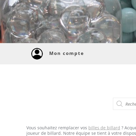
Mon compte
RECHERCHE
DE
Vous souhaitez remplacer vos
billes de billard
? Acqué
joueur de billard. Notre équipe se tient à votre dispo
PRODUITS