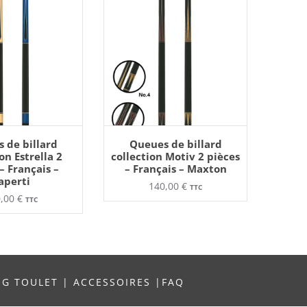
R AU PANIER
AJOUTER AU PANIER
Ce
Ce
 de billard
Queues de billard
produit
produit
on Estrella 2
collection Motiv 2 pièces
a
a
– Français –
– Français – Maxton
plusieurs
plusieurs
aperti
variations.
variations.
140,00
€
TTC
Les
Les
0,00
€
options
options
TTC
peuvent
peuvent
être
être
choisies
choisies
sur
sur
la
la
page
page
du
du
produit
produit
NG TOULET
|
ACCESSOIRES
|
FAQ