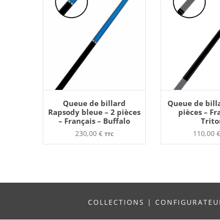
AJOUTER AU PANIER
AJOUTER AU
Ce
Ce
Queue de billard
Queue de billa
produit
pr
Rapsody bleue – 2 pièces
pièces – Fr
a
a
– Français – Buffalo
Trito
plusieurs
pl
variations.
va
230,00
€
110,00
TTC
Les
Le
options
op
peuvent
pe
être
êt
choisies
ch
sur
su
la
la
page
pa
du
d
produit
pr
COLLECTIONS
|
CONFIGURATE