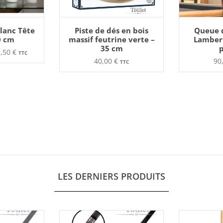
 PANIER
AJOUTER AU PANIER
AJOUTE
lanc Tête
Piste de dés en bois
Queue d
oduit
0 cm
massif feutrine verte –
Lambert
35 cm
p
usieurs
Plage
2,50
€
TTC
riations.
40,00
€
90
TTC
s
de
tions
uvent
prix :
re
oisies
45,00 €
r
à
ge
u
52,50 €
oduit
LES DERNIERS PRODUITS