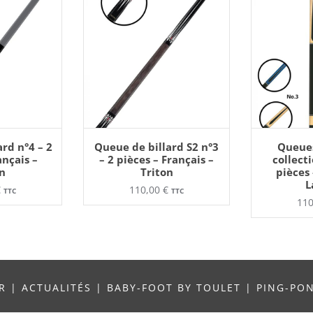
 PANIER
AJOUTER AU PANIER
AJOUTE
Ce
rd n°4 – 2
Queue de billard S2 n°3
Queues
oduit
produit
ançais –
– 2 pièces – Français –
collecti
a
n
Triton
pièces 
usieurs
plusieurs
L
riations.
variations.
€
110,00
€
TTC
TTC
s
Les
11
tions
options
uvent
peuvent
re
être
oisies
choisies
r
sur
la
ge
page
u
du
oduit
produit
UR
|
ACTUALITÉS
|
BABY-FOOT BY TOULET
|
PING-PO