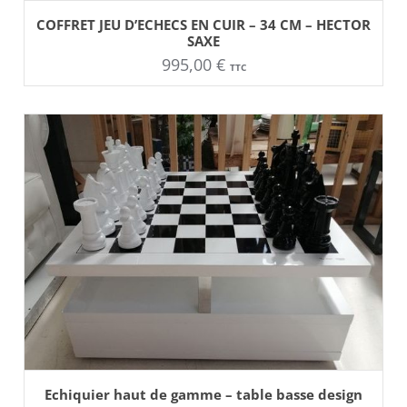
AJOUTER AU PANIER
COFFRET JEU D’ECHECS EN CUIR – 34 CM – HECTOR
SAXE
995,00
€
TTC
AJOUTER AU PANIER
Ce
Echiquier haut de gamme – table basse design
produit