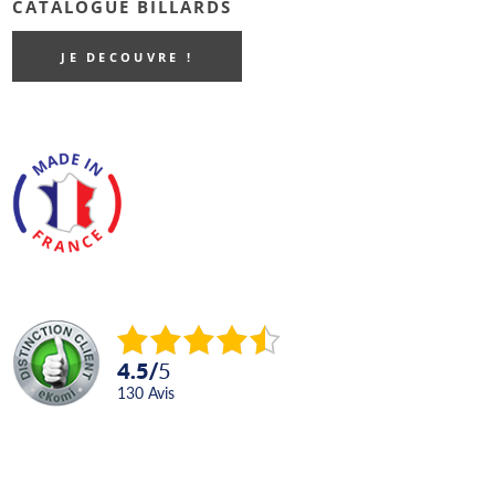
CATALOGUE BILLARDS
JE DECOUVRE !
4.5
/
5
130
avis