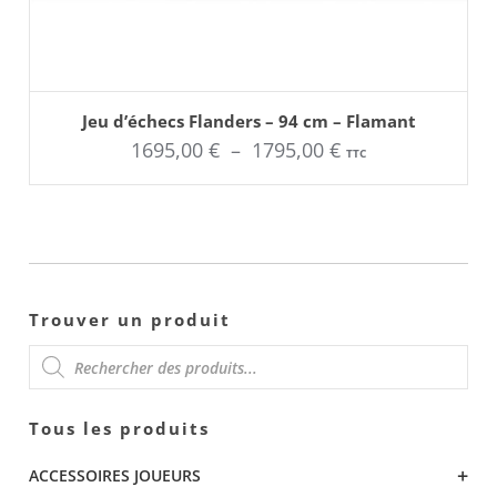
AJOUTER AU PANIER
Ce
Jeu d’échecs Flanders – 94 cm – Flamant
produit
Plage
1695,00
€
–
1795,00
€
a
TTC
plusieurs
de
variations.
Les
options
prix :
peuvent
être
1695,00 €
choisies
sur
à
la
page
1795,00 €
Trouver un produit
du
produit
RECHERCHE
Tous les produits
DE
+
ACCESSOIRES JOUEURS
PRODUITS