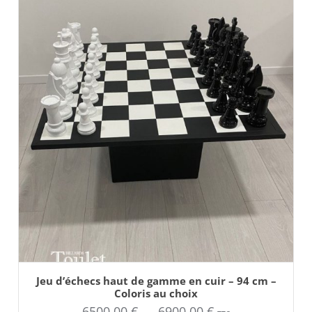
AJOUTER AU PANIER
Ce
Jeu d’échecs haut de gamme en cuir – 94 cm –
produit
Coloris au choix
a
plusieurs
Plage
6500,00
€
–
6900,00
€