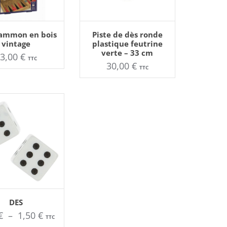
TER AU PANIER
AJOUTER AU PANIER
ammon en bois
Piste de dès ronde
vintage
plastique feutrine
verte – 33 cm
23,00
€
TTC
30,00
€
TTC
TER AU PANIER
Ce
DES
produit
Plage
€
–
1,50
€
a
TTC
plusieurs