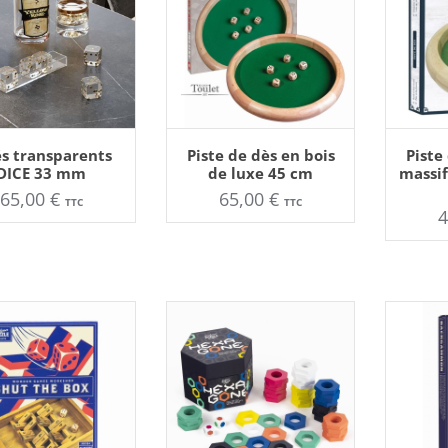
UTER AU PANIER
AJOUTER AU PANIER
AJOU
és transparents
Piste de dès en bois
Piste
DICE 33 mm
de luxe 45 cm
massif
65,00
€
65,00
€
TTC
TTC