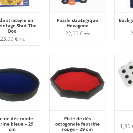
UTER AU PANIER
AJOUTER AU PANIER
AJOU
 de stratégie en
Puzzle stratégique
Backg
vintage Shut The
Hexagone
Box
22,00
€
TTC
23,00
€
TTC
UTER AU PANIER
AJOUTER AU PANIER
AJOU
te de dés ronde
Piste de dés
rine bleue – 29
octogonale feutrine
1,30
cm
rouge – 29 cm