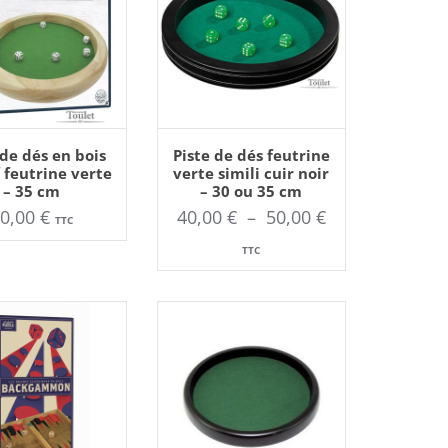
TER AU PANIER
AJOUTER AU PANIER
Ce
 de dés en bois
Piste de dés feutrine
produit
 feutrine verte
verte simili cuir noir
a
– 35 cm
– 30 ou 35 cm
plusieurs
variations.
Plage
40,00
€
40,00
€
–
50,00
€
TTC
Les
options
de
peuvent
TTC
être
prix :
choisies
sur
40,00 €
la
page
à
du
produit
50,00 €