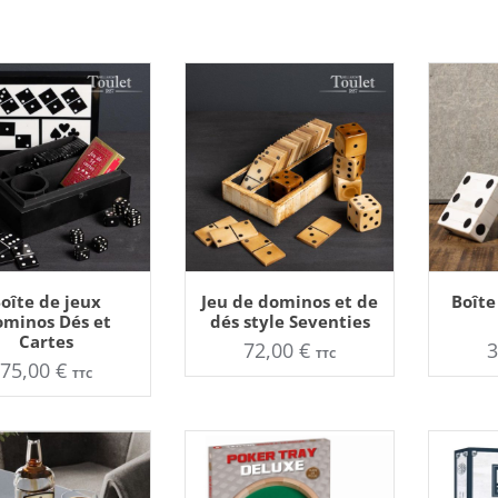
DU
PLUS
RÉCENT
AU
PLUS
UTER AU PANIER
AJOUTER AU PANIER
AJOU
oîte de jeux
Jeu de dominos et de
Boîte
ANCIEN
minos Dés et
dés style Seventies
Cartes
72,00
€
TTC
75,00
€
TTC