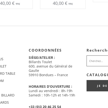
40,00
€
40,00
€
TTC
TTC
COORDONNÉES
Recherch
SIÈGE/ATELIER :
US
Billards Toulet
ULET
600, avenue du Général de
Gaulle
ARD TABLE
CATALOGU
59910 Bondues – France
OM
JE D
HORAIRES D’OUVERTURE :
Lundi au vendredi : 8h-19h
 BILLARD
Samedi : 10h-12h et 14h-19h
LARDS
+33 (0)3 20 46 25 54