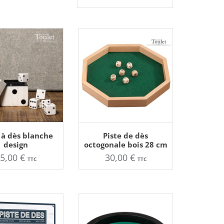
TER AU PANIER
AJOUTER AU PANIER
 à dès blanche
Piste de dès
design
octogonale bois 28 cm
35,00
€
30,00
€
TTC
TTC