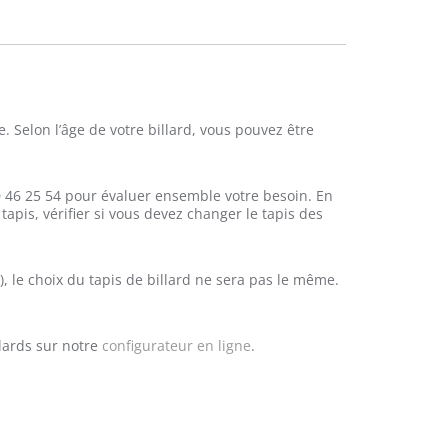
page
210,00 €
231,00 €
du
produit
à
à
260,00 €
286,00 €
. Selon l’âge de votre billard, vous pouvez être
 46 25 54 pour évaluer ensemble votre besoin. En
 tapis, vérifier si vous devez changer le tapis des
), le choix du tapis de billard ne sera pas le même.
llards sur notre
configurateur en ligne
.