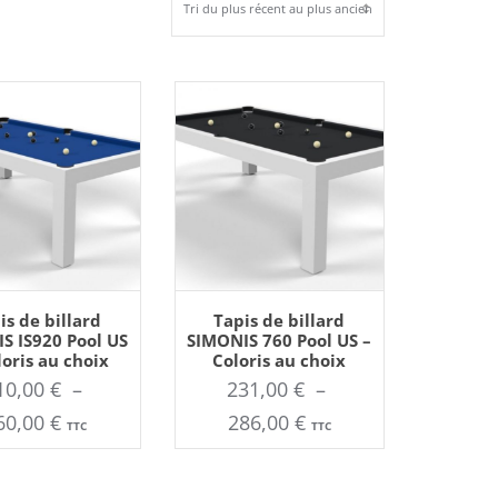
AJOUTER AU PANIER
Ce
is de billard
Tapis de billard
produit
S IS920 Pool US
SIMONIS 760 Pool US –
a
loris au choix
Coloris au choix
plusieurs
variations.
10,00
€
–
231,00
€
–
Les
options
Plage
Plage
60,00
€
286,00
€
peuvent
TTC
TTC
être
de
de
choisies
sur
prix :
prix :
la