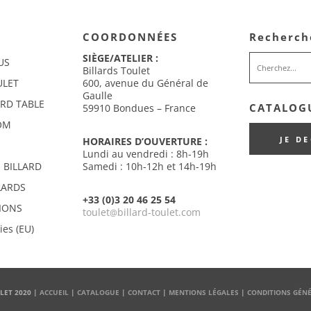
COORDONNÉES
Recherch
SIÈGE/ATELIER :
US
Billards Toulet
ULET
600, avenue du Général de
Gaulle
ARD TABLE
CATALOGU
59910 Bondues – France
OM
JE D
HORAIRES D’OUVERTURE :
Lundi au vendredi : 8h-19h
 BILLARD
Samedi : 10h-12h et 14h-19h
LARDS
+33 (0)3 20 46 25 54
IONS
toulet
billard-toulet.com
@
ies (EU)
LET 2020 |
ACCUEIL
|
CATALOGUE
|
CONTACT
|
MENTIONS LÉGALES
|
CONDITIONS GÉNÉ