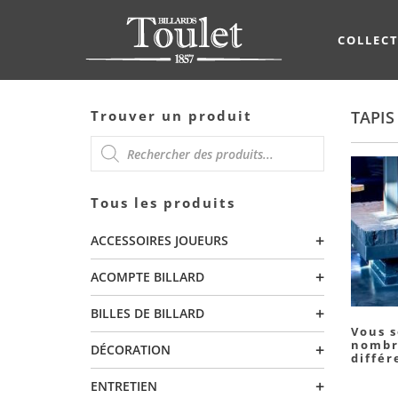
COLLEC
Trouver un produit
TAPIS
RECHERCHE
Tous les produits
DE
+
ACCESSOIRES JOUEURS
PRODUITS
+
ACOMPTE BILLARD
+
BILLES DE BILLARD
Vous s
nombre
+
DÉCORATION
différ
+
ENTRETIEN