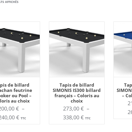
TRIÉ
TS AFFICHÉS
DU
PLUS
RÉCENT
AU
PLUS
UTER AU PANIER
AJOUTER AU PANIER
Ce
Ce
pis de billard
Tapis de billard
Tap
produit
produit
ANCIEN
achan feutrine
SIMONIS IS300 billard
SIMONI
a
a
oker ou Pool –
français – Coloris au
– Co
plusieurs
plusieurs
loris au choix
choix
variations.
variations.
2
Les
Les
200,00
€
–
273,00
€
–
options
options
2
peuvent
peuvent
Plage
Plage
240,00
€
338,00
€
être
être
TTC
TTC
choisies
choisies
de
de
sur
sur
la
la