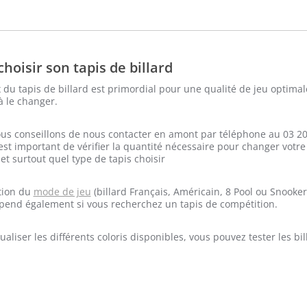
page
prix :
page
prix :
du
du
produit
produit
200,00 €
273,00 €
à
à
choisir son tapis de billard
240,00 €
338,00 €
 du tapis de billard est primordial pour une qualité de jeu optimale
 le changer.
us conseillons de nous contacter en amont par téléphone au 03 20
l est important de vérifier la quantité nécessaire pour changer votre
t surtout quel type de tapis choisir
tion du
mode de jeu
(billard Français, Américain, 8 Pool ou Snooker
pend également si vous recherchez un tapis de compétition.
ualiser les différents coloris disponibles, vous pouvez tester les bi