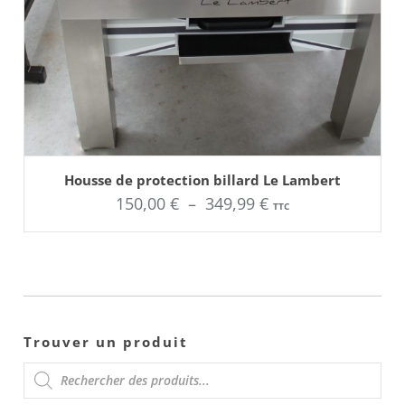
AJOUTER AU PANIER
Ce
Housse de protection billard Le Lambert
produit
Plage
150,00
€
–
349,99
€
a
TTC
plusieurs
de
variations.
Les
options
prix :
peuvent
être
150,00 €
choisies
sur
à
la
page
349,99 €
Trouver un produit
du
produit
RECHERCHE