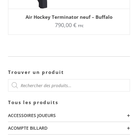
AJOUTER AU PANIER
Air Hockey Terminator neuf – Buffalo
790,00
€
TTC
Trouver un produit
RECHERCHE
Tous les produits
DE
+
ACCESSOIRES JOUEURS
PRODUITS
+
ACOMPTE BILLARD