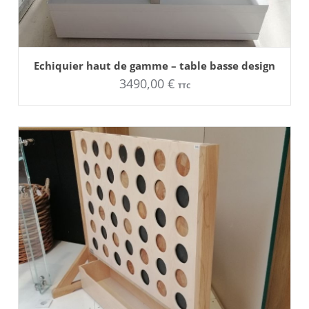
AJOUTER AU PANIER
Ce
Echiquier haut de gamme – table basse design
produit
3490,00
€
a
TTC
plusieurs
variations.
Les
options
peuvent
être
choisies
sur
la
page
du
produit