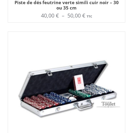
Ce
Piste de dés feutrine verte simili cuir noir – 30
produit
ou 35 cm
a
plusieurs
Plage
40,00
€
–
50,00
€
TTC
variations.
Les
de
options
peuvent
prix :
être
choisies
40,00 €
sur
la
à
page
du
50,00 €
produit