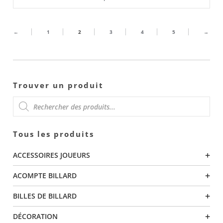
←
1
2
3
4
5
→
Trouver un produit
RECHERCHE
Tous les produits
DE
+
ACCESSOIRES JOUEURS
PRODUITS
+
ACOMPTE BILLARD
+
BILLES DE BILLARD
+
DÉCORATION