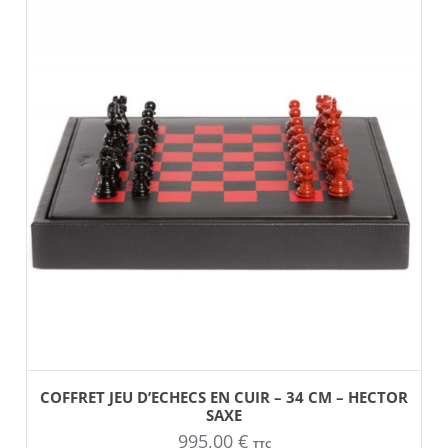
choisies
6500,00 €
sur
la
à
page
du
6900,00 €
produit
AJOUTER AU PANIER
COFFRET JEU D’ECHECS EN CUIR – 34 CM – HECTOR
SAXE
995,00
€
TTC