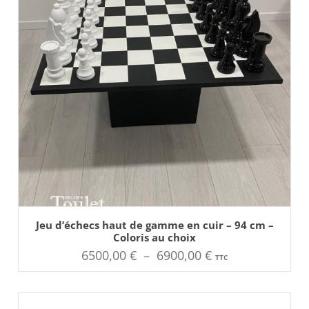
AJOUTER AU PANIER
Ce
Jeu d’échecs haut de gamme en cuir – 94 cm –
produit
Coloris au choix
a
plusieurs
Plage
6500,00
€
–
6900,00
€
TTC
variations.
Les
de
options
peuvent
prix :
être