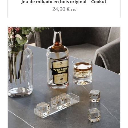
Jeu de mikado en bois original – Cookut
24,90
€
TTC