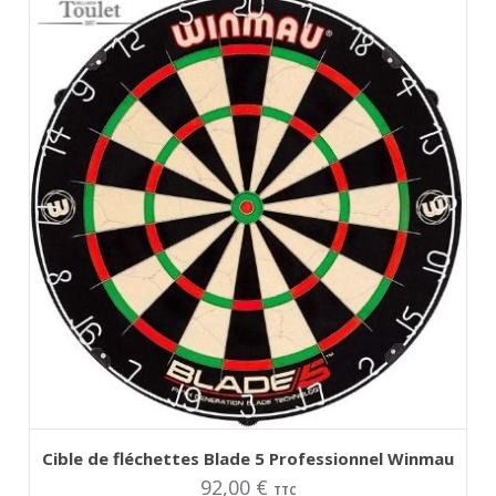
AJOUTER AU PANIER
Cible de fléchettes Blade 5 Professionnel Winmau
92,00
€
TTC