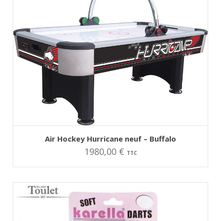
la
page
du
produit
AJOUTER AU PANIER
Air Hockey Hurricane neuf – Buffalo
1980,00
€
TTC