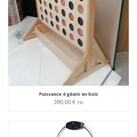
AJOUTER AU PANIER
Ce
Puissance 4 géant en bois
produit
390,00
€
a
TTC
plusieurs
variations.
Les
options
peuvent
être
choisies
sur