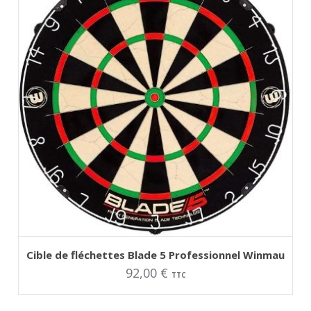
AJOUTER AU PANIER
Cible de fléchettes Blade 5 Professionnel Winmau
92,00
€
TTC