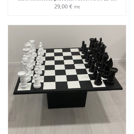
29,00
€
TTC