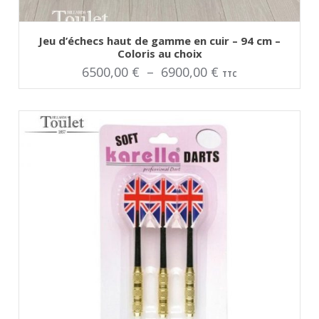
AJOUTER AU PANIER
Ce
Jeu d’échecs haut de gamme en cuir – 94 cm –
produit
Coloris au choix
a
plusieurs
Plage
6500,00
€
–
6900,00
€
TTC
variations.
Les
de
options
peuvent
prix :
être
choisies
6500,00 €
sur
la
à
page
du
6900,00 €
produit