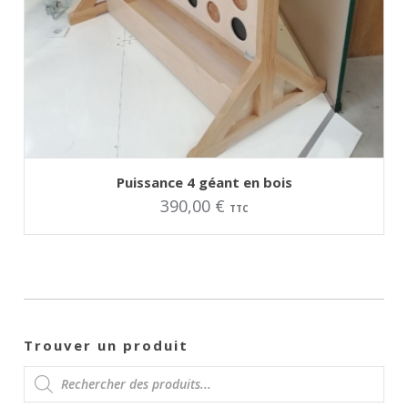
AJOUTER AU PANIER
Ce
Puissance 4 géant en bois
produit
390,00
€
a
TTC
plusieurs
variations.
Les
options
peuvent
être
choisies
sur
la
page
Trouver un produit
du
produit
RECHERCHE