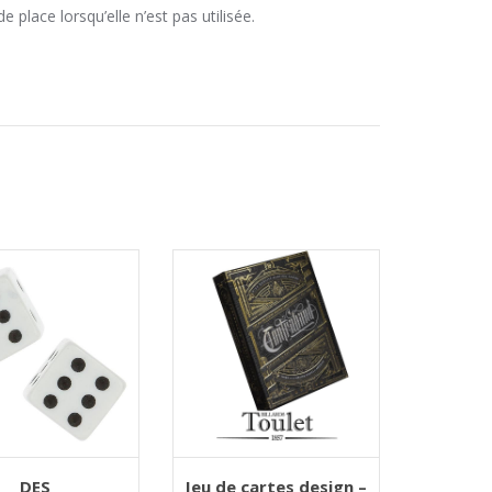
place lorsqu’elle n’est pas utilisée.
ER AU PANIER
AJOUTER AU PANIER
Ce
DES
Jeu de cartes design –