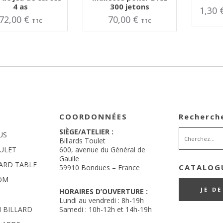
4 as
300 jetons
1,30
72,00
€
70,00
€
TTC
TTC
COORDONNÉES
Recherch
SIÈGE/ATELIER :
US
Billards Toulet
ULET
600, avenue du Général de
Gaulle
LARD TABLE
CATALOGU
59910 Bondues – France
OM
JE D
HORAIRES D’OUVERTURE :
Lundi au vendredi : 8h-19h
 BILLARD
Samedi : 10h-12h et 14h-19h