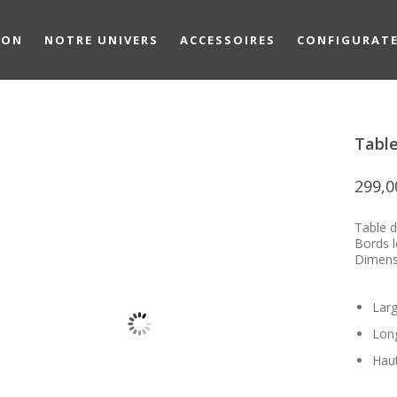
ION
NOTRE UNIVERS
ACCESSOIRES
CONFIGURAT
Table
299,
Table d
Bords 
Dimens
Larg
Lon
Haut