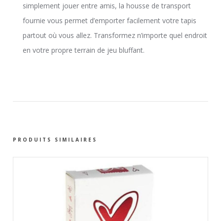
simplement jouer entre amis, la housse de transport
fournie vous permet d’emporter facilement votre tapis
partout où vous allez. Transformez n’importe quel endroit
en votre propre terrain de jeu bluffant.
PRODUITS SIMILAIRES