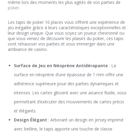
même lors des moments les plus agités de vos parties de
poker
.
Les tapis de poker 10 places vous offrent une expérience de
jeu inégalée grâce à leurs caractéristiques exceptionnelles et
leur design unique. Que vous soyez un joueur chevronné ou
que vous veniez de découvrir les plaisirs du poker, ces tapis
vont rehausser vos parties et vous immerger dans une
ambiance de casino.
Surface de Jeu en Néoprène Antidérapante
: La
surface en néoprène d’une épaisseur de 1 mm offre une
adhérence supérieure pour des parties dynamiques et
intenses. Les cartes glissent avec une aisance fluide, vous
permettant d’exécuter des mouvements de cartes précis
et élégants.
Design Élégant
: Arborant un design en jersey imprimé
avec betline, le tapis apporte une touche de classe