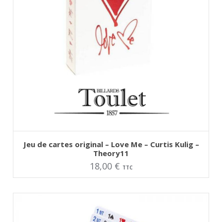
AJOUTER AU PANIER
Jeu de cartes original – Love Me – Curtis Kulig –
Theory11
18,00
€
TTC