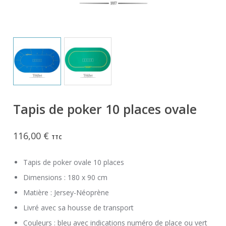
Tapis de poker 10 places ovale
116,00
€
TTC
Tapis de poker ovale 10 places
Dimensions : 180 x 90 cm
Matière : Jersey-Néoprène
Livré avec sa housse de transport
Couleurs : bleu avec indications numéro de place ou vert