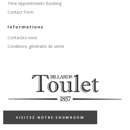
Time Appointments Booking
Contact Form
Informations
Contactez-nous
Conditions générales de vente
VISITEZ NOTRE SHOWROOM