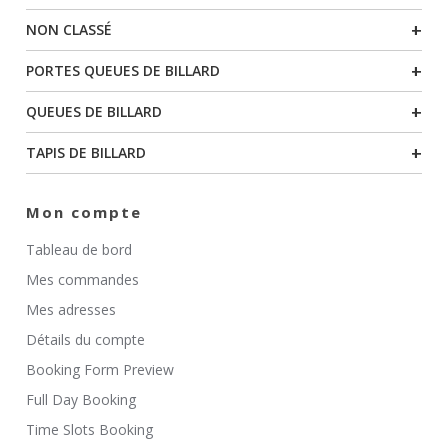
+
NON CLASSÉ
+
PORTES QUEUES DE BILLARD
+
QUEUES DE BILLARD
+
TAPIS DE BILLARD
Mon compte
Tableau de bord
Mes commandes
Mes adresses
Détails du compte
Booking Form Preview
Full Day Booking
Time Slots Booking