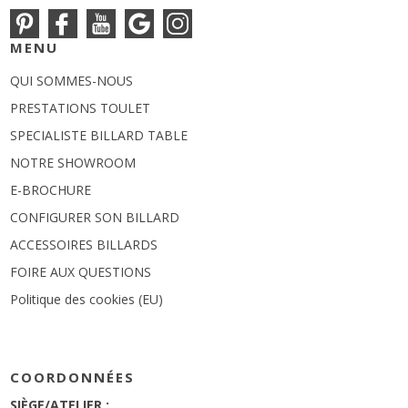
MENU
QUI SOMMES-NOUS
PRESTATIONS TOULET
SPECIALISTE BILLARD TABLE
NOTRE SHOWROOM
E-BROCHURE
CONFIGURER SON BILLARD
ACCESSOIRES BILLARDS
FOIRE AUX QUESTIONS
Politique des cookies (EU)
COORDONNÉES
SIÈGE/ATELIER :