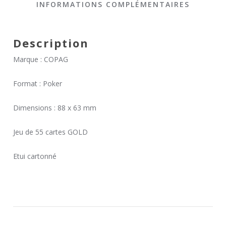
INFORMATIONS COMPLÉMENTAIRES
Description
Marque : COPAG
Format : Poker
Dimensions : 88 x 63 mm
Jeu de 55 cartes GOLD
Etui cartonné