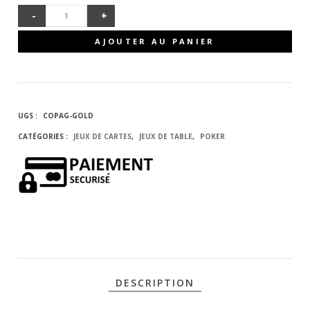
-
+
QUANTITÉ
AJOUTER AU PANIER
DE JEU DE
CARTES
UGS :
COPAG-GOLD
POKER
CATÉGORIES :
JEUX DE CARTES
,
JEUX DE TABLE
,
POKER
GOLD
TEXAS
HOLD'EM -
COPAG
DESCRIPTION