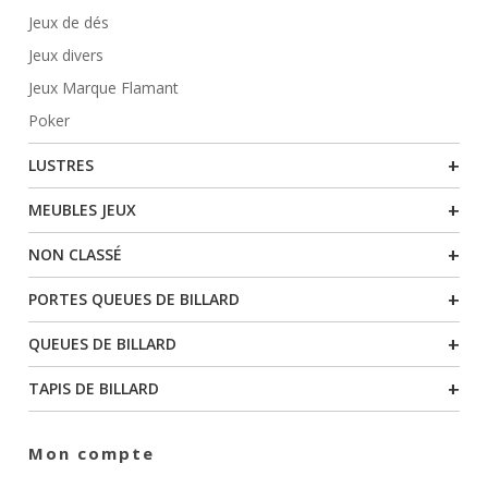
Jeux de dés
Jeux divers
Jeux Marque Flamant
Poker
+
LUSTRES
+
MEUBLES JEUX
+
NON CLASSÉ
+
PORTES QUEUES DE BILLARD
+
QUEUES DE BILLARD
+
TAPIS DE BILLARD
Mon compte