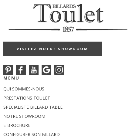
VISITEZ NOTRE SHOWROOM
MENU
QUI SOMMES-NOUS
PRESTATIONS TOULET
SPECIALISTE BILLARD TABLE
NOTRE SHOWROOM
E-BROCHURE
CONFIGURER SON BILLARD