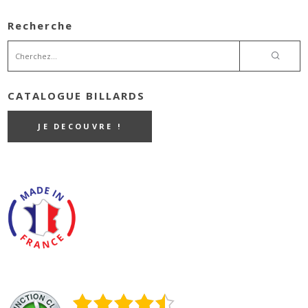
Recherche
CATALOGUE BILLARDS
JE DECOUVRE !