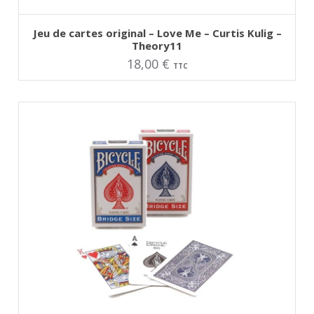
AJOUTER AU PANIER
Jeu de cartes original – Love Me – Curtis Kulig –
Theory11
18,00
€
TTC