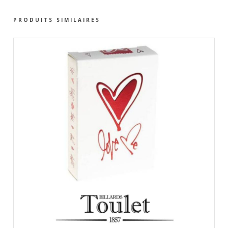
PRODUITS SIMILAIRES