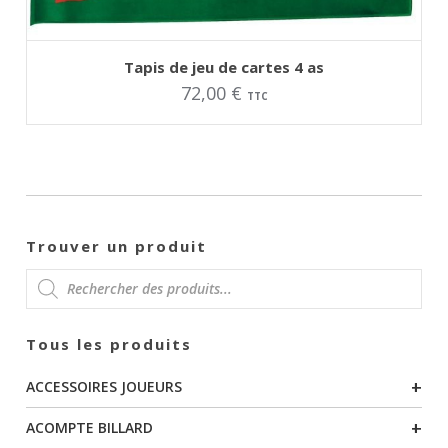
AJOUTER AU PANIER
Tapis de jeu de cartes 4 as
72,00
€
TTC
Trouver un produit
RECHERCHE
Tous les produits
DE
+
ACCESSOIRES JOUEURS
PRODUITS
+
ACOMPTE BILLARD