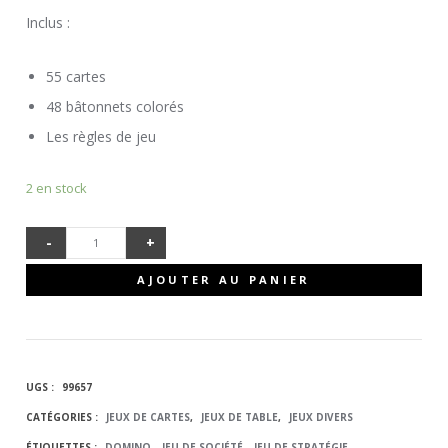
Inclus :
55 cartes
48 bâtonnets colorés
Les règles de jeu
2 en stock
-
+
QUANTITÉ
AJOUTER AU PANIER
DE
DOMINO
UGS :
99657
TACTIQUE
CATÉGORIES :
JEUX DE CARTES
,
JEUX DE TABLE
,
JEUX DIVERS
ÉTIQUETTES :
DOMINO
,
JEU DE SOCIÉTÉ
,
JEU DE STRATÉGIE