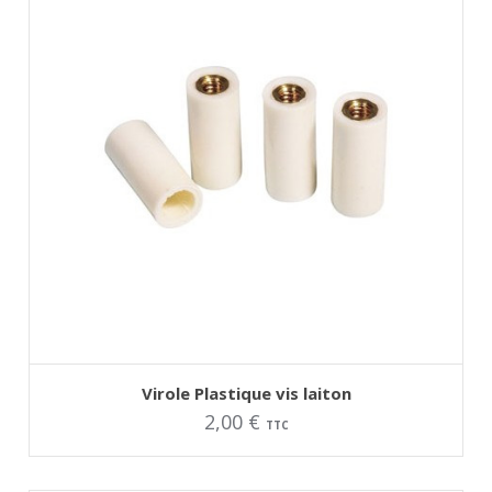
AJOUTER AU PANIER
Ce
Virole Plastique vis laiton
produit
2,00
€
a
TTC
plusieurs
variations.
Les
options