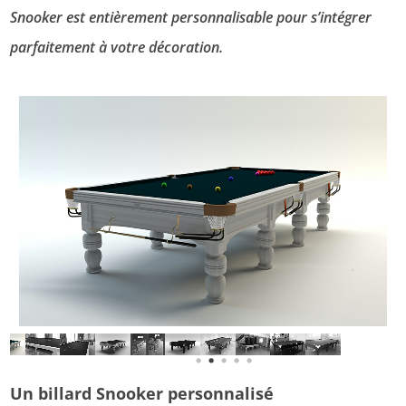
Snooker est entièrement personnalisable pour s’intégrer
parfaitement à votre décoration.
PREVIOUS
NE
1
2
3
4
5
Un billard Snooker personnalisé