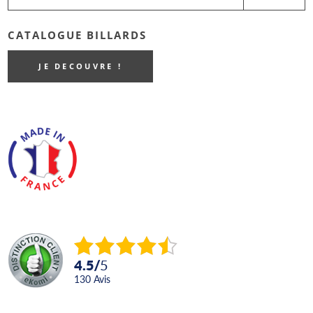
CATALOGUE BILLARDS
JE DECOUVRE !
4.5
/
5
130
avis