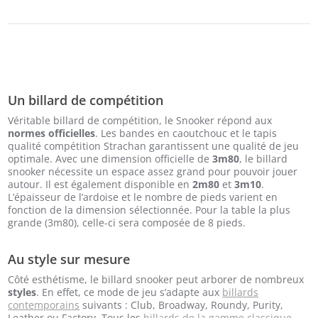
Un billard de compétition
Véritable billard de compétition, le Snooker répond aux
normes officielles
. Les bandes en caoutchouc et le tapis
qualité compétition Strachan garantissent une qualité de jeu
optimale. Avec une dimension officielle de
3m80
, le billard
snooker nécessite un espace assez grand pour pouvoir jouer
autour. Il est également disponible en
2m80
et
3m10
.
L’épaisseur de l’ardoise et le nombre de pieds varient en
fonction de la dimension sélectionnée. Pour la table la plus
grande (3m80), celle-ci sera composée de 8 pieds.
Au style sur mesure
Côté esthétisme, le billard snooker peut arborer de nombreux
styles
. En effet, ce mode de jeu s’adapte aux
billards
contemporains
suivants : Club, Broadway, Roundy, Purity,
Leather ou Factory. Tous les
billards de la gamme classique