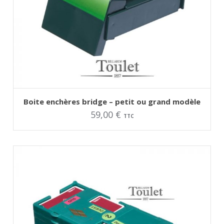
AJOUTER AU PANIER
Ce
Boite enchères bridge – petit ou grand modèle
produit
59,00
€
a
TTC
plusieurs
variations.
Les
options
peuvent
être
choisies
sur
la
page
du
produit