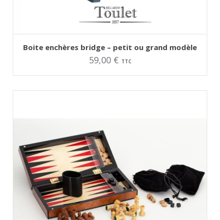
AJOUTER AU PANIER
Ce
Boite enchères bridge – petit ou grand modèle
produit
59,00
€
a
TTC
plusieurs
variations.
Les
options
peuvent
être
choisies
sur
la
page
du
produit