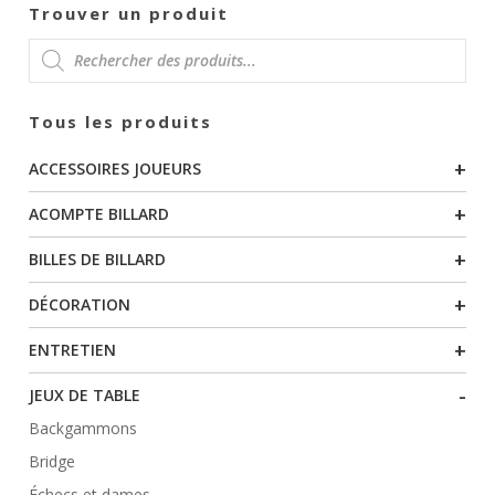
Trouver un produit
RECHERCHE
Tous les produits
DE
+
ACCESSOIRES JOUEURS
PRODUITS
+
ACOMPTE BILLARD
+
BILLES DE BILLARD
+
DÉCORATION
+
ENTRETIEN
-
JEUX DE TABLE
Backgammons
Bridge
Échecs et dames