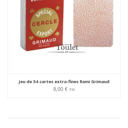
AJOUTER AU PANIER
Ce
Jeu de 54 cartes extra-fines Rami Grimaud
produit
8,00
€
a
TTC
plusieurs
variations.
Les
options
peuvent
être
choisies
sur
la