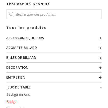
page
Trouver un produit
du
produit
RECHERCHE
Tous les produits
DE
+
ACCESSOIRES JOUEURS
PRODUITS
+
ACOMPTE BILLARD
+
BILLES DE BILLARD
+
DÉCORATION
+
ENTRETIEN
-
JEUX DE TABLE
Backgammons
Bridge