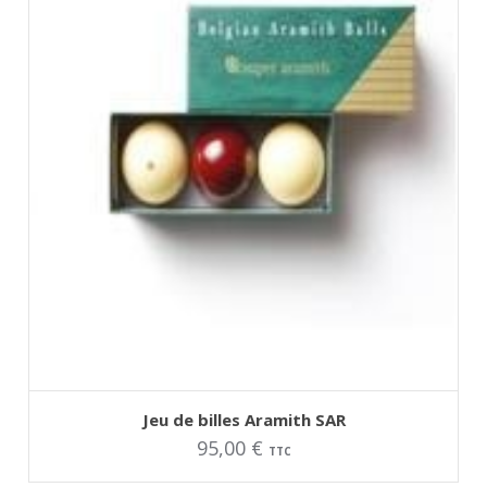
choisies
sur
la
page
du
produit
AJOUTER AU PANIER
Jeu de billes Aramith SAR
95,00
€
TTC