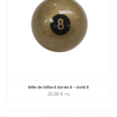
AJOUTER AU PANIER
Ce
Bille de billard dorée 8 – Gold 8
produit
20,00
€
a
TTC
plusieurs
variations.
Les
options
peuvent
être