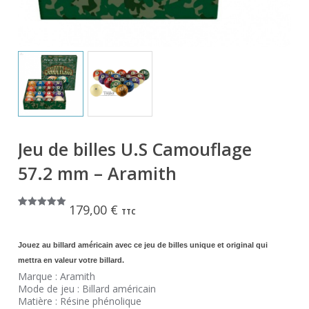
Jeu de billes U.S Camouflage
57.2 mm – Aramith
179,00
€
TTC
Noté
1
5.00
sur 5
basé sur
notation
Jouez au billard américain avec ce jeu de billes unique et original qui
client
mettra en valeur votre billard.
Marque : Aramith
Mode de jeu : Billard américain
Matière : Résine phénolique