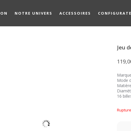
ION
NOTRE UNIVERS
ACCESSOIRES
CONFIGURAT
Jeu d
119,
Marque
Mode de
Matière
Diamèt
16 bill
Rupture