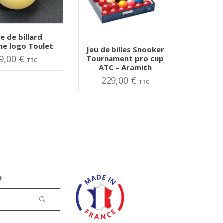
ER AU PANIER
Ce
le de billard
produit
AJOUTER AU PANIER
he logo Toulet
Jeu de billes Snooker
a
plusieurs
9,00
€
Tournament pro cup
TTC
variations.
ATC – Aramith
Les
options
229,00
€
TTC
peuvent
être
choisies
sur
la
page
du
produit
e