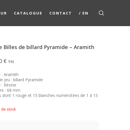
EUR
CATALOGUE
CONTACT
/ EN
e Billes de billard Pyramide – Aramith
00
€
TTC
 : Aramith
 jeu : billard Pyramide
 : Résine
re : 68 mm
es dont 1 rouge et 15 blanches numérotées de 1 à 15
 de stock