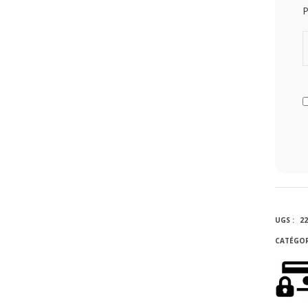
P
UGS :
22
CATÉGOR