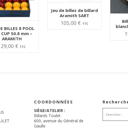
AJOUTER AU PANIER
Jeu de billes de billard
Aramith SART
AJOUT
Bil
105,00
€
TTC
TER AU PANIER
blanc
DE BILLES 8 POOL
1
 CUP 50.8 mm –
ARAMITH
129,00
€
TTC
COORDONNÉES
Recherch
SIÈGE/ATELIER :
US
Billards Toulet
ULET
600, avenue du Général de
Gaulle