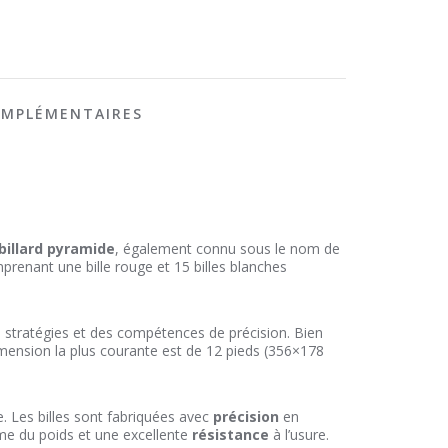
OMPLÉMENTAIRES
billard pyramide
, également connu sous le nom de
mprenant une bille rouge et 15 billes blanches
des stratégies et des compétences de précision. Bien
 dimension la plus courante est de 12 pieds (356×178
e. Les billes sont fabriquées avec
précision
en
orme du poids et une excellente
résistance
à l’usure.