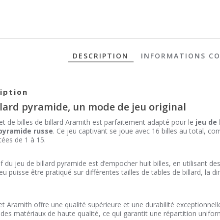
DESCRIPTION
INFORMATIONS C
iption
llard pyramide, un mode de jeu original
et de billes de billard Aramith est parfaitement adapté pour le
jeu de 
 pyramide russe
. Ce jeu captivant se joue avec 16 billes au total, co
ées de 1 à 15.
if du jeu de billard pyramide est d’empocher huit billes, en utilisant 
eu puisse être pratiqué sur différentes tailles de tables de billard, la
et Aramith offre une qualité supérieure et une durabilité exceptionnell
t des matériaux de haute qualité, ce qui garantit une répartition unif