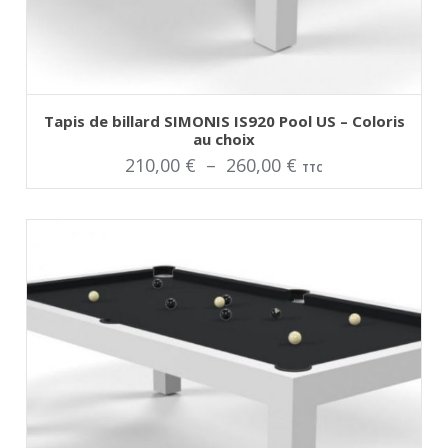
Tapis de billard SIMONIS IS920 Pool US – Coloris
au choix
Plage
210,00
€
–
260,00
€
TTC
de
prix :
210,00 €
à
260,00 €