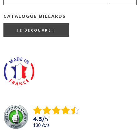
CATALOGUE BILLARDS
JE DECOUVRE !
4.5
/
5
130
avis