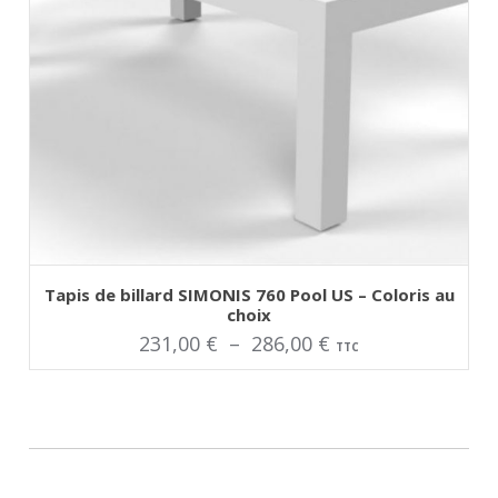
AJOUTER AU PANIER
Ce
Tapis de billard SIMONIS 760 Pool US – Coloris au
produit
choix
a
plusieurs
Plage
231,00
€
–
286,00
€
TTC
variations.
Les
de
options
peuvent
prix :
être
choisies
231,00 €
sur
la
à
page
du