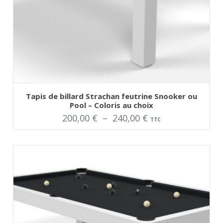
AJOUTER AU PANIER
Ce
Tapis de billard Strachan feutrine Snooker ou
produit
Pool – Coloris au choix
a
plusieurs
Plage
200,00
€
–
240,00
€
TTC
variations.
Les
de
options
peuvent
prix :
être
choisies
200,00 €
sur
la
à
page
du
240,00 €
produit