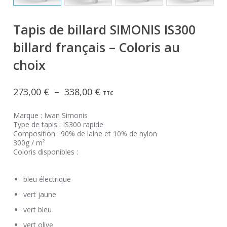
Tapis de billard SIMONIS IS300
billard français – Coloris au
choix
Plage
273,00
€
–
338,00
€
TTC
de
prix :
Marque : Iwan Simonis
Type de tapis : IS300 rapide
273,00 €
Composition : 90% de laine et 10% de nylon
à
300g / m²
338,00 €
Coloris disponibles :
bleu électrique
vert jaune
vert bleu
vert olive