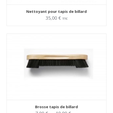
AJOUTER AU PANIER
Nettoyant pour tapis de billard
35,00
€
TTC
AJOUTER AU PANIER
Ce
Brosse tapis de billard
produit