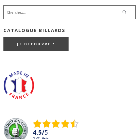
CATALOGUE BILLARDS
JE DECOUVRE !
4.5
/
5
130
avis