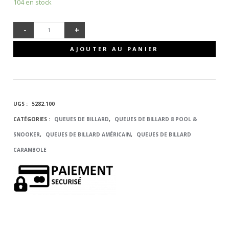
104 en stock
-
+
QUANTITÉ
AJOUTER AU PANIER
DE QUEUE
DE
UGS :
5282.100
BILLARD
CATÉGORIES :
QUEUES DE BILLARD
,
QUEUES DE BILLARD 8 POOL &
SNOOKER
,
QUEUES DE BILLARD AMÉRICAIN
,
QUEUES DE BILLARD
MIXTE TW
CARAMBOLE
MONOBLOC
- 120 CM