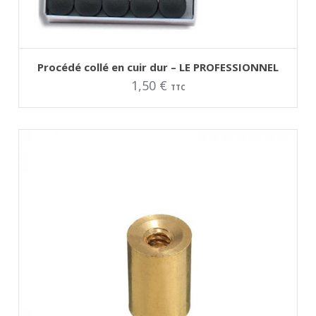
AJOUTER AU PANIER
Ce
Procédé collé en cuir dur – LE PROFESSIONNEL
produit
1,50
€
a
TTC
plusieurs
variations.
Les
options
peuvent
être
choisies
sur
la
page
du
produit