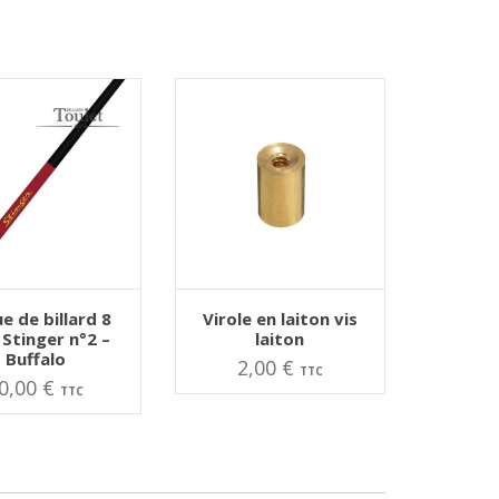
ER AU PANIER
AJOUTER AU PANIER
Ce
e de billard 8
Virole en laiton vis
produit
 Stinger n°2 –
laiton
a
Buffalo
plusieurs
2,00
€
TTC
variations.
0,00
€
TTC
Les
options
peuvent
être
choisies
sur
la