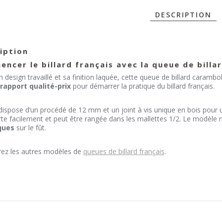
DESCRIPTION
1
P
iption
ncer le billard français avec la queue de bill
 design travaillé et sa finition laquée, cette queue de billard caramb
rapport qualité-prix
pour démarrer la pratique du billard français.
 dispose d’un procédé de 12 mm et un joint à vis unique en bois pour un
te facilement et peut être rangée dans les mallettes 1/2. Le modèle 
ques
sur le fût.
ez les autres modèles de
queues de billard français
.