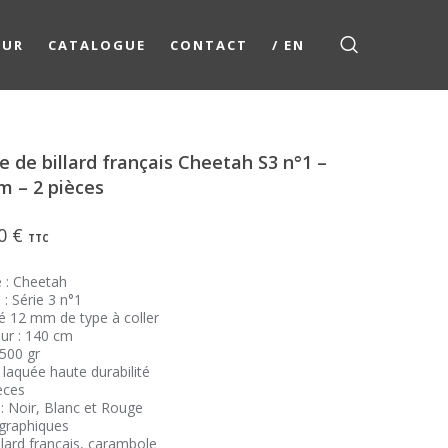
EUR
CATALOGUE
CONTACT
/ EN
 de billard français Cheetah S3 n°1 –
m – 2 pièces
00
€
TTC
 : Cheetah
: Série 3 n°1
é 12 mm de type à coller
ur : 140 cm
 500 gr
n laquée haute durabilité
èces
 : Noir, Blanc et Rouge
 graphiques
llard français, carambole