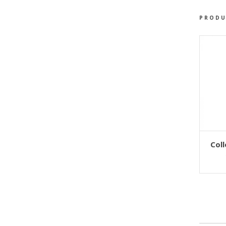
PRODU
AJOU
Col