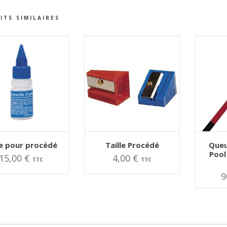
ITS SIMILAIRES
TER AU PANIER
AJOUTER AU PANIER
AJOUT
Ce
le pour procédé
Taille Procédé
Queu
produit
Pool
15,00
€
4,00
€
a
TTC
TTC
plusieurs
variations.
9
Les
options
peuvent
être
choisies
sur
la