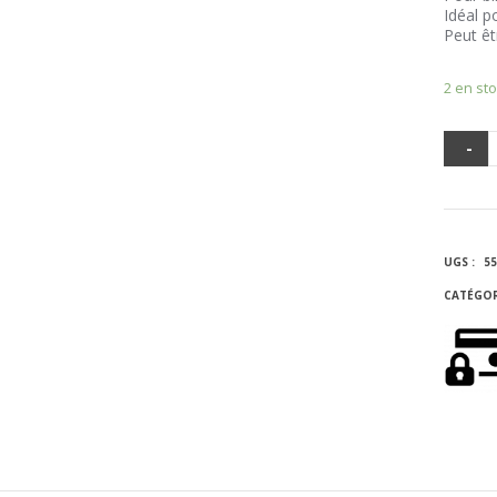
Idéal p
Peut êt
2 en st
-
Q
D
UGS :
55
D
CATÉGOR
B
F
C
S