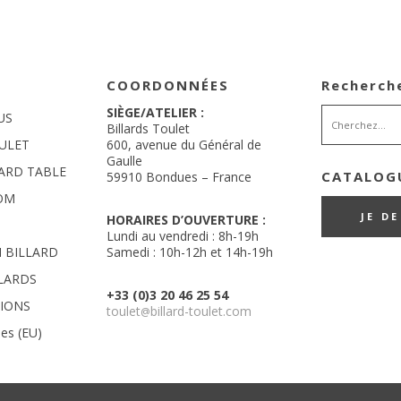
page
du
produit
COORDONNÉES
Recherch
SIÈGE/ATELIER :
US
Billards Toulet
ULET
600, avenue du Général de
Gaulle
LARD TABLE
CATALOGU
59910 Bondues – France
OM
JE D
HORAIRES D’OUVERTURE :
Lundi au vendredi : 8h-19h
 BILLARD
Samedi : 10h-12h et 14h-19h
LLARDS
+33 (0)3 20 46 25 54
TIONS
toulet
billard-toulet.com
@
ies (EU)