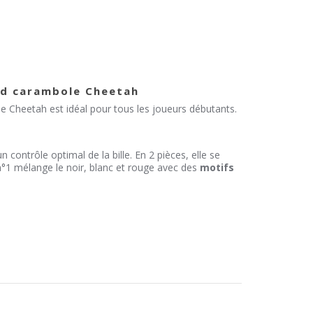
40 CM - 2
IÈCES
ard carambole Cheetah
ole Cheetah est idéal pour tous les joueurs débutants.
 contrôle optimal de la bille. En 2 pièces, elle se
n°1 mélange le noir, blanc et rouge avec des
motifs