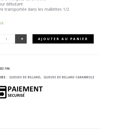
our débutant
re transportée dans les mallettes 1/2
ock
+
AJOUTER AU PANIER
UANTITÉ
E QUEUE
82.196
E
IES :
QUEUES DE BILLARD
,
QUEUES DE BILLARD CARAMBOLE
ILLARD
RANÇAIS
HEETAH
3 N°1 -