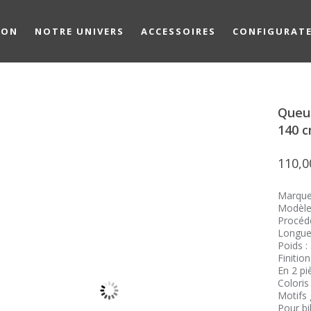
ION
NOTRE UNIVERS
ACCESSOIRES
CONFIGURAT
Queue
140 c
110,
Marque
Modèle 
Procéd
Longue
Poids :
Finitio
En 2 pi
Coloris
Motifs
Pour bi