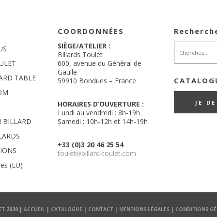
COORDONNÉES
Recherch
SIÈGE/ATELIER :
US
Billards Toulet
ULET
600, avenue du Général de
Gaulle
LARD TABLE
CATALOGU
59910 Bondues – France
OM
JE D
HORAIRES D’OUVERTURE :
Lundi au vendredi : 8h-19h
 BILLARD
Samedi : 10h-12h et 14h-19h
LLARDS
+33 (0)3 20 46 25 54
TIONS
toulet
billard-toulet.com
@
ies (EU)
T 2020 |
ACCUEIL
|
CATALOGUE
|
CONTACT
|
MENTIONS LÉGALES
|
CONDITIONS GÉ