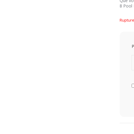
Que vou
8 Pool 
Rupture
P