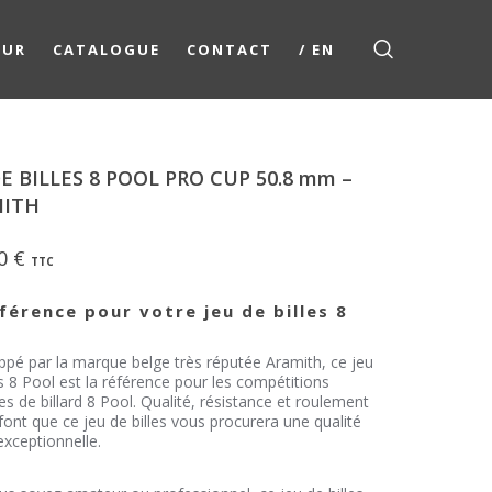
EUR
CATALOGUE
CONTACT
/ EN
DE BILLES 8 POOL PRO CUP 50.8 mm –
MITH
00
€
TTC
férence pour votre jeu de billes 8
pé par la marque belge très réputée Aramith, ce jeu
es 8 Pool est la référence pour les compétitions
lles de billard 8 Pool. Qualité, résistance et roulement
 font que ce jeu de billes vous procurera une qualité
exceptionnelle.