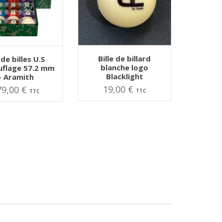
AJOUTER AU PANIER
Bille de billard
 de billes U.S
Note
ER AU PANIER
blanche logo
flage 57.2 mm
5.00
Blacklight
– Aramith
sur 5
19,00
€
79,00
€
TTC
TTC