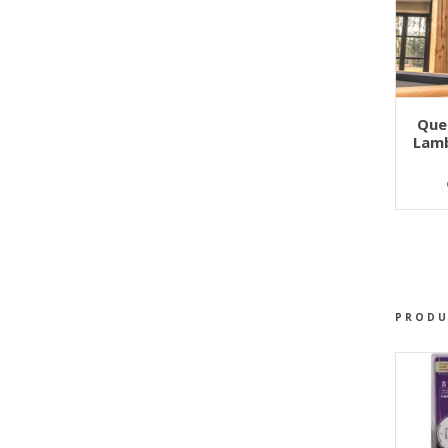
AJOU
Queu
Lamb
PRODU