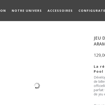
ION
NOTRE UNIVERS
ACCESSOIRES
CONFIGURAT
JEU 
ARA
129,
La ré
Pool
Dévelop
de bill
officie
parfait
de jeu 