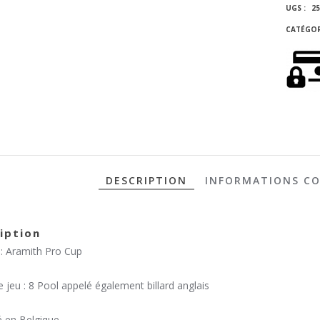
UGS :
25
CATÉGOR
DESCRIPTION
INFORMATIONS C
iption
: Aramith Pro Cup
jeu : 8 Pool appelé également billard anglais
é en Belgique