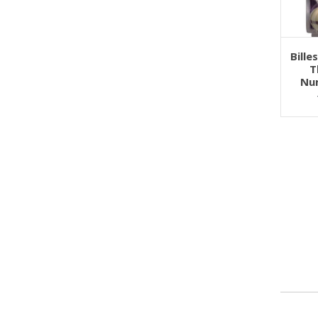
AJOU
Bille
T
Nu