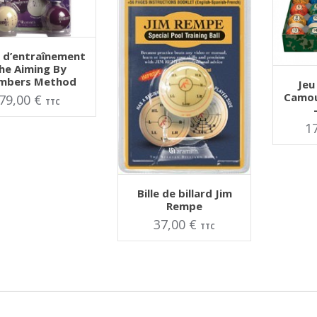
TER AU PANIER
s d’entraînement
he Aiming By
mbers Method
Jeu
AJOUT
Camou
79,00
€
TTC
1
AJOUTER AU PANIER
Bille de billard Jim
Rempe
37,00
€
TTC