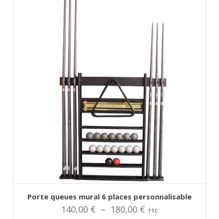
être
choisies
sur
la
page
du
produit
AJOUTER AU PANIER
Ce
Porte queues mural 6 places personnalisable
produit
Plage
140,00
€
–
180,00
€
a
TTC
plusieurs