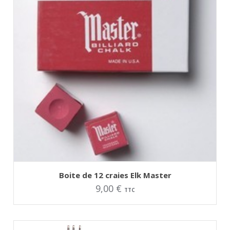
AJOUTER AU PANIER
Ce
Boite de 12 craies Elk Master
produit
9,00
€
a
TTC
plusieurs
variations.
Les
options
peuvent