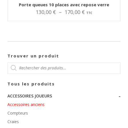
AJOUTER AU PANIER
Ce
Porte queues 10 places avec repose verre
produit
Plage
130,00
€
–
170,00
€
a
TTC
plusieurs
de
variations.
Les
options
prix :
peuvent
être
130,00 €
choisies
sur
à
la
page
170,00 €
Trouver un produit
du
produit
RECHERCHE
Tous les produits
DE
-
ACCESSOIRES JOUEURS
PRODUITS
Accessoires anciens
Compteurs
Craies