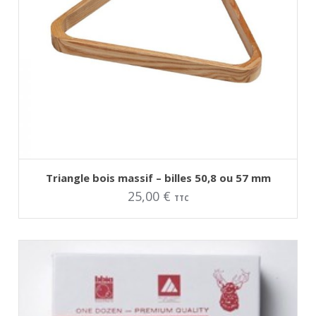
AJOUTER AU PANIER
Ce
Triangle bois massif – billes 50,8 ou 57 mm
produit
25,00
€
a
TTC
plusieurs
variations.
Les
options
peuvent
être
choisies
sur
la
page
du
produit