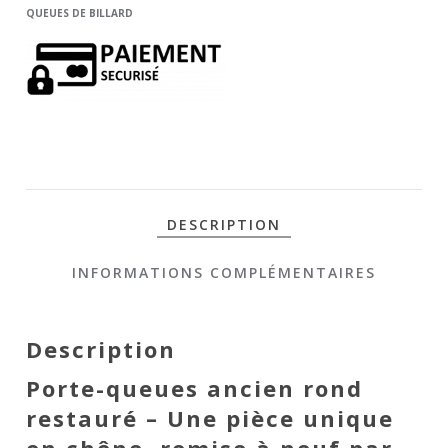
QUEUES DE BILLARD
ROND 8
QUEUES
DESCRIPTION
INFORMATIONS COMPLÉMENTAIRES
Description
Porte-queues ancien rond
restauré – Une pièce unique
en chêne, remise à neuf par