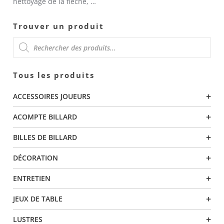
nettoyage de la flèche, …
Trouver un produit
RECHERCHE
Tous les produits
DE
+
ACCESSOIRES JOUEURS
PRODUITS
+
ACOMPTE BILLARD
+
BILLES DE BILLARD
+
DÉCORATION
+
ENTRETIEN
+
JEUX DE TABLE
+
LUSTRES