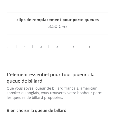
AJOUTER AU PANIER
clips de remplacement pour porte queues
3,50
€
TTC
←
1
2
3
4
5
L’élément essentiel pour tout joueur : la
queue de billard
Que vous soyez joueur de billard français, américain,
snooker ou anglais, vous trouverez votre bonheur parmi
les queues de billard proposées.
Bien choisir la queue de billard