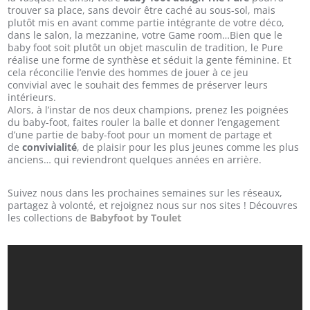
trouver sa place, sans devoir être caché au sous-sol, mais
plutôt mis en avant comme partie intégrante de votre déco,
dans le salon, la mezzanine, votre Game room…Bien que le
baby foot soit plutôt un objet masculin de tradition, le Pure
réalise une forme de synthèse et séduit la gente féminine. Et
cela réconcilie l’envie des hommes de jouer à ce jeu
convivial avec le souhait des femmes de préserver leurs
intérieurs.
Alors, à l’instar de nos deux champions, prenez les poignées
du baby-foot, faites rouler la balle et donner l’engagement
d’une partie de baby-foot pour un moment de partage et
de
convivialité
, de plaisir pour les plus jeunes comme les plus
anciens… qui reviendront quelques années en arrière.
Suivez nous dans les prochaines semaines sur les réseaux,
partagez à volonté, et rejoignez nous sur nos sites ! Découvres
les collections de
Babyfoot by Toulet