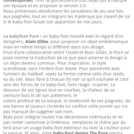
contemporain
. Tirer la quintessence d’un objet qui a marqué
son époque et en proposer la version 2.0.
Nous préservons absolument les sensations de jeu une fois
aux poignées, tout en intégrant les matériaux qui iraient de soi
si le baby-foot faisait son apparition de nos jours.
Le babyfoot Pure
:
un baby-foot revisité avec le regard d’un
designers,
Alain Gilles
, pour proposer un objet emblématique
mais en même temps si différent dans son design.
Fruit d’une collaboration entre Toulet et Alain Gilles, le Pure se
pose comme la traduction de ce que peut amener le design à
un objet devenu commun. Pour inspiration, le style
scandinave, sans l’ombre d’un doute. Pour passerelle avec
l’univers du football, voyez sa forme comme celle d’un stade,
vu du ciel. Mais libre à chacun d’y voir ce qu’il souhaite et c’est
une des forces de ce baby-foot, faire réagir, inspirer. La
douceur de ses lignes tout en courbes, la chaleur de sa
ceinture bois et de son piétement, le
coloris profond de sa vasque, la modernité de ses poignées, de
ses barres et joueurs chromés lui confère cette pureté qui n’a
pas manqué de suggérer son nom.
Mais pour intégrer toutes nos décorations intérieures et ne
pas rester cantonner à l’intérieur, remplacez le chêne par du
teck pour un usage baby-foot extérieur ou osez la couleur pour
la vasque. Et ainsi, votre
baby-foot design The Pure
pourra