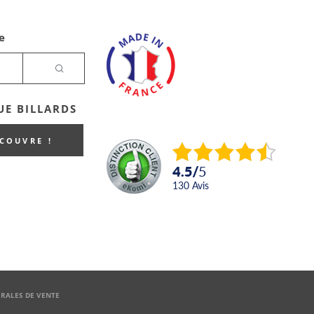
e
E BILLARDS
ECOUVRE !
4.5
/
5
130
avis
RALES DE VENTE