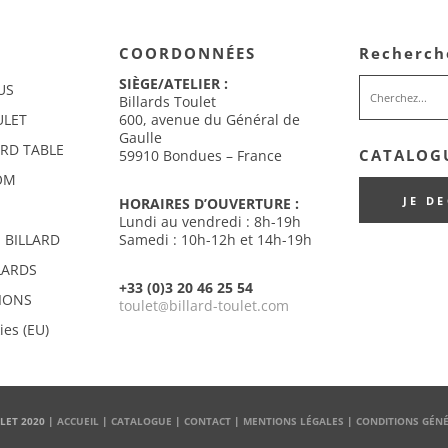
COORDONNÉES
Recherch
SIÈGE/ATELIER :
US
Billards Toulet
ULET
600, avenue du Général de
Gaulle
ARD TABLE
CATALOGU
59910 Bondues – France
OM
JE D
HORAIRES D’OUVERTURE :
Lundi au vendredi : 8h-19h
 BILLARD
Samedi : 10h-12h et 14h-19h
LARDS
+33 (0)3 20 46 25 54
IONS
toulet
billard-toulet.com
@
ies (EU)
LET 2020 |
ACCUEIL
|
CATALOGUE
|
CONTACT
|
MENTIONS LÉGALES
|
CONDITIONS GÉNÉ