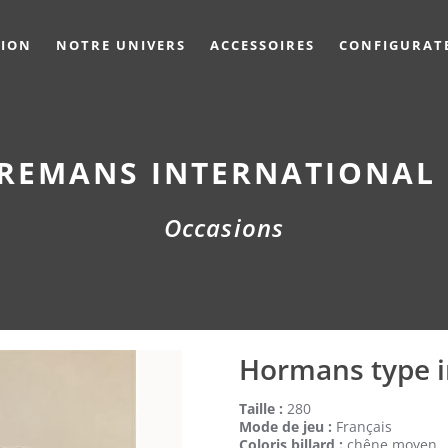
TION
NOTRE UNIVERS
ACCESSOIRES
CONFIGURAT
REMANS INTERNATIONAL 
Occasions
Hormans type i
Taille :
280
Mode de jeu :
Français
Coloris billard :
chêne moyen