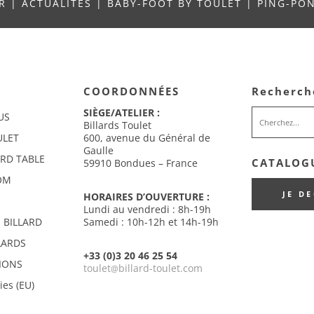
UR
|
ACTUALITÉS
|
BABY-FOOT BY TOULET
|
PING-PO
COORDONNÉES
Recherch
SIÈGE/ATELIER :
US
Billards Toulet
ULET
600, avenue du Général de
Gaulle
ARD TABLE
CATALOGU
59910 Bondues – France
OM
JE D
HORAIRES D’OUVERTURE :
Lundi au vendredi : 8h-19h
 BILLARD
Samedi : 10h-12h et 14h-19h
LARDS
+33 (0)3 20 46 25 54
IONS
toulet
billard-toulet.com
@
ies (EU)