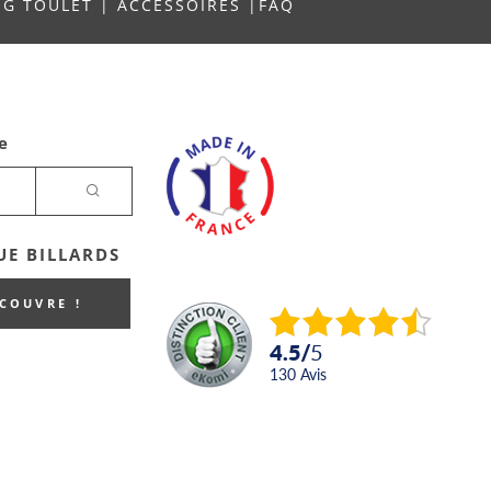
NG TOULET
|
ACCESSOIRES
|
FAQ
e
E BILLARDS
ECOUVRE !
4.5
/
5
130
avis