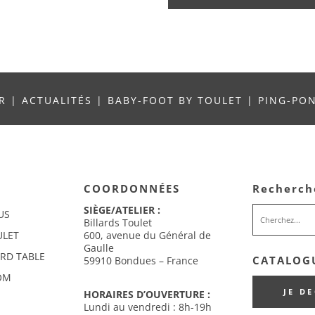
UR
|
ACTUALITÉS
|
BABY-FOOT BY TOULET
|
PING-PO
COORDONNÉES
Recherch
SIÈGE/ATELIER :
US
Billards Toulet
ULET
600, avenue du Général de
Gaulle
ARD TABLE
CATALOGU
59910 Bondues – France
OM
JE D
HORAIRES D’OUVERTURE :
Lundi au vendredi : 8h-19h