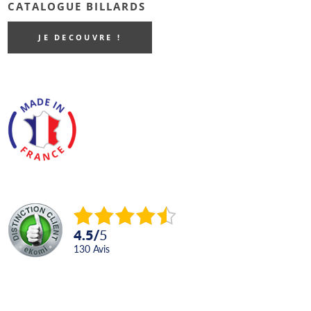
CATALOGUE BILLARDS
JE DECOUVRE !
4.5
/
5
130
avis