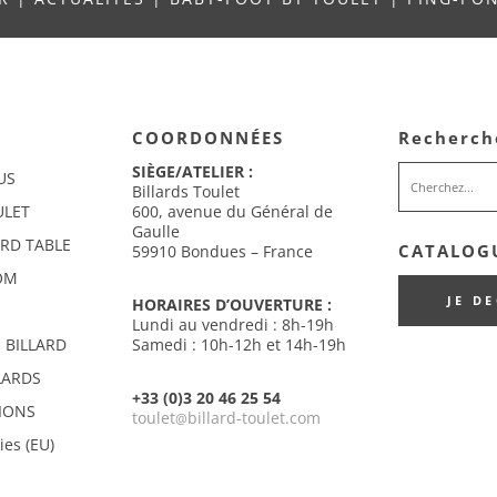
COORDONNÉES
Recherch
SIÈGE/ATELIER :
US
Billards Toulet
ULET
600, avenue du Général de
Gaulle
ARD TABLE
CATALOGU
59910 Bondues – France
OM
JE D
HORAIRES D’OUVERTURE :
Lundi au vendredi : 8h-19h
 BILLARD
Samedi : 10h-12h et 14h-19h
LARDS
+33 (0)3 20 46 25 54
IONS
toulet
billard-toulet.com
@
ies (EU)