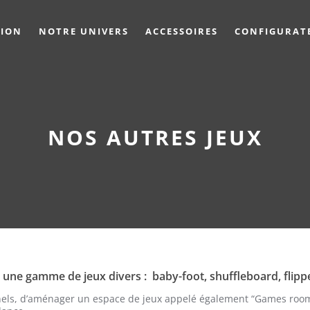
TION
NOTRE UNIVERS
ACCESSOIRES
CONFIGURAT
NOS AUTRES JEUX
une gamme de jeux divers : baby-foot, shuffleboard, flipper
onnels, d’aménager un espace de jeux appelé également “Games room