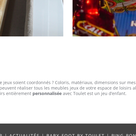
e jeux soient coordonnés ? Coloris, matériaux, dimensions sur mesu
peuvent réaliser tous les meubles jeux de votre espace de loisirs a
isirs entièrement
personnalisée
avec Toulet est un jeu d’enfant.
UR
|
ACTUALITÉS
|
BABY-FOOT BY TOULET
|
PING-PO