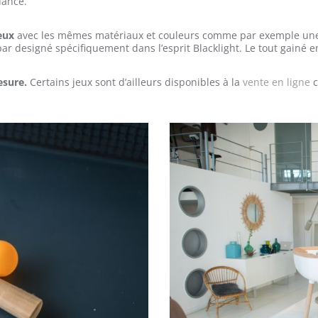
dance.
eux
avec les mêmes matériaux et couleurs comme par exemple une s
ar designé spécifiquement dans l’esprit Blacklight. Le tout gainé en 
esure.
Certains jeux sont d’ailleurs disponibles à la
vente en ligne
c