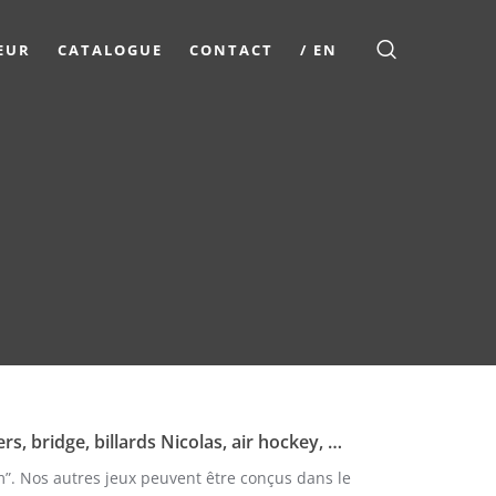
EUR
CATALOGUE
CONTACT
/ EN
s, bridge, billards Nicolas, air hockey, …
”. Nos autres jeux peuvent être conçus dans le