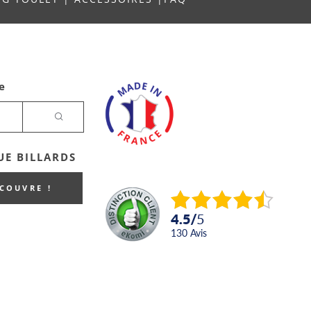
e
E BILLARDS
ECOUVRE !
4.5
/
5
130
avis