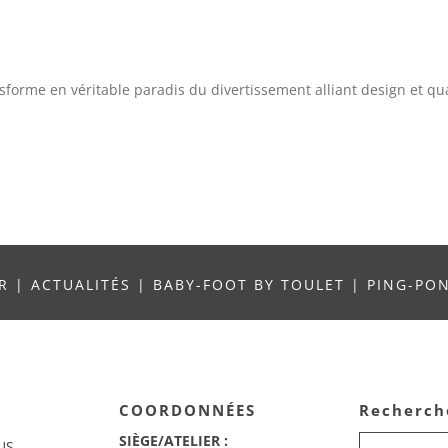
sforme en véritable paradis du divertissement alliant design et qua
UR
|
ACTUALITÉS
|
BABY-FOOT BY TOULET
|
PING-PO
COORDONNÉES
Recherch
SIÈGE/ATELIER :
US