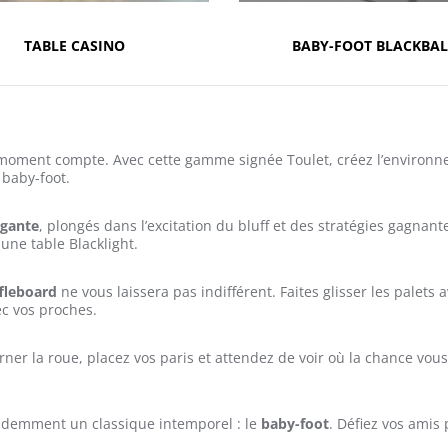
TABLE CASINO
BABY-FOOT BLACKBAL
moment compte. Avec cette gamme signée Toulet, créez l’environn
 baby-foot.
égante
, plongés dans l’excitation du bluff et des stratégies gagnan
 une table Blacklight.
fleboard
ne vous laissera pas indifférent. Faites glisser les palet
ec vos proches.
ourner la roue, placez vos paris et attendez de voir où la chance vo
idemment un classique intemporel : le
baby-foot
. Défiez vos amis 