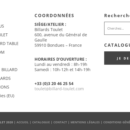
COORDONNÉES
Recherch
SIÈGE/ATELIER :
US
Billards Toulet
ULET
600, avenue du Général de
Gaulle
ARD TABLE
CATALOGU
59910 Bondues – France
OM
JE D
HORAIRES D’OUVERTURE :
Lundi au vendredi : 8h-19h
 BILLARD
Samedi : 10h-12h et 14h-19h
LARDS
+33 (0)3 20 46 25 54
IONS
toulet
billard-toulet.com
@
ies (EU)
LET 2020 |
ACCUEIL
|
CATALOGUE
|
CONTACT
|
MENTIONS LÉGALES
|
CONDITIONS GÉNÉ