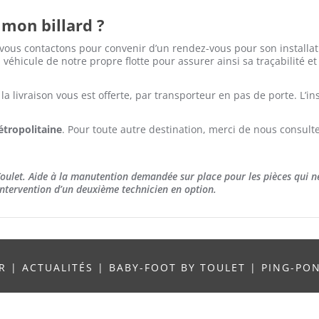
 mon billard ?
 vous contactons pour convenir d’un rendez-vous pour son installati
véhicule de notre propre flotte pour assurer ainsi sa traçabilité et
, la livraison vous est offerte, par transporteur en pas de porte. L’in
tropolitaine
. Pour toute autre destination, merci de nous consult
 Toulet. Aide à la manutention demandée sur place pour les pièces qui n
l’intervention d’un deuxième technicien en option.
UR
|
ACTUALITÉS
|
BABY-FOOT BY TOULET
|
PING-PO