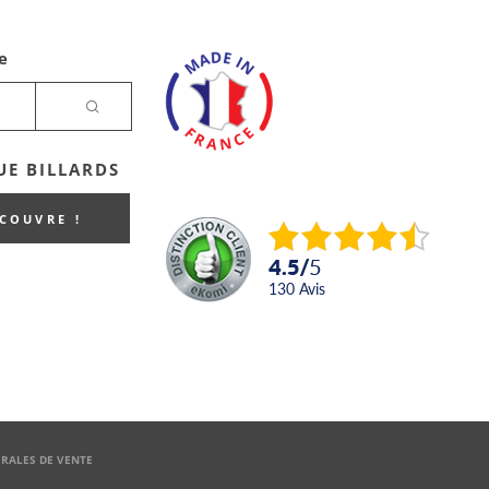
e
E BILLARDS
ECOUVRE !
4.5
/
5
130
avis
RALES DE VENTE