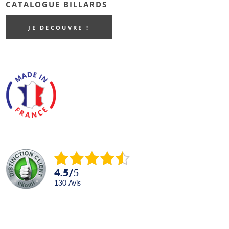
CATALOGUE BILLARDS
JE DECOUVRE !
4.5
/
5
130
avis