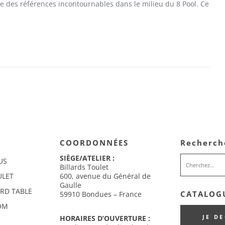
e des références incontournables dans le milieu du 8 Pool. Ce
COORDONNÉES
Recherch
SIÈGE/ATELIER :
US
Billards Toulet
ULET
600, avenue du Général de
Gaulle
ARD TABLE
CATALOGU
59910 Bondues – France
OM
JE D
HORAIRES D’OUVERTURE :