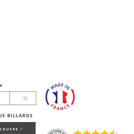
e
E BILLARDS
ECOUVRE !