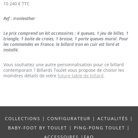
10 240 € TTC
Ref : Ironleather
Le prix comprend un kit accessoires : 4 queues, 1 jeu de billes, 1
triangle, 1 boite de craies, 1 brosse, 1 porte queues mural. Pour
les commandes en France, le billard Iron en cuir est livré et
installé.
Vous souhaitez une autre personnalisation pour ce billard
contemporain ? Billards Toulet vous propose de choisir les
moindres détails de votre
future table de billard
.
COLLECTIONS
|
CONFIGURATEUR
|
ACTUALITÉS
|
BABY-FOOT BY TOULET
|
PING-PONG TOULET
|
ACCESSOIRES
|
FAQ