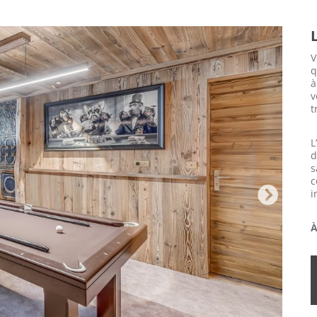
V
q
à
v
t
L
d
c
i
NEXT
À