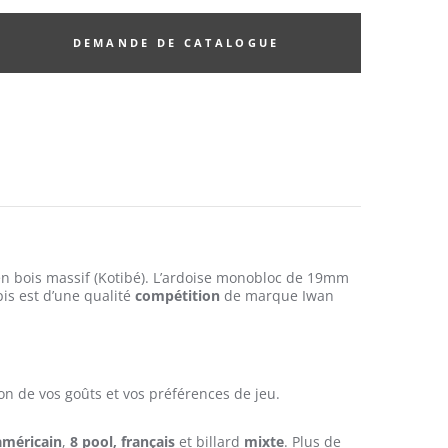
DEMANDE DE CATALOGUE
en bois massif (Kotibé). L’ardoise monobloc de 19mm
is est d’une qualité
compétition
de marque Iwan
on de vos goûts et vos préférences de jeu.
 américain
,
8 pool, français
et billard
mixte
. Plus de