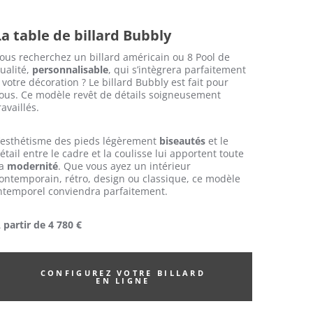
La table de billard Bubbly
ous recherchez un billard américain ou 8 Pool de
ualité,
personnalisable
, qui s’intègrera parfaitement
 votre décoration ? Le billard Bubbly est fait pour
ous. Ce modèle revêt de détails soigneusement
ravaillés.
’esthétisme des pieds légèrement
biseautés
et le
étail entre le cadre et la coulisse lui apportent toute
sa
modernité
. Que vous ayez un intérieur
ontemporain, rétro, design ou classique, ce modèle
ntemporel conviendra parfaitement.
 partir de 4 780 €
CONFIGUREZ VOTRE BILLARD
EN LIGNE