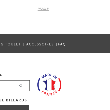
PEARLY
NG TOULET
|
ACCESSOIRES
|
FAQ
e
E BILLARDS