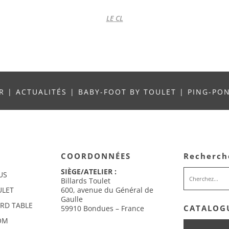
LE CL
UR
|
ACTUALITÉS
|
BABY-FOOT BY TOULET
|
PING-PO
COORDONNÉES
Recherch
SIÈGE/ATELIER :
US
Billards Toulet
ULET
600, avenue du Général de
Gaulle
ARD TABLE
CATALOGU
59910 Bondues – France
OM