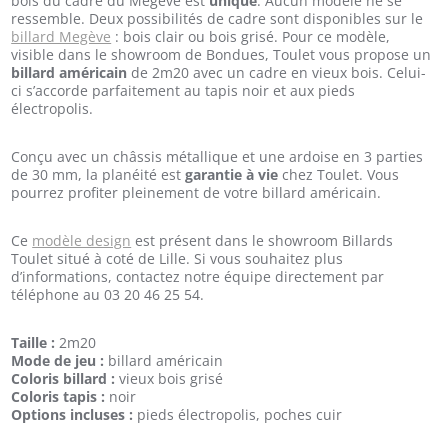
bois du cadre du Megève est
unique
. Aucun modèle ne se
ressemble. Deux possibilités de cadre sont disponibles sur le
billard Megève
: bois clair ou bois grisé. Pour ce modèle,
visible dans le showroom de Bondues, Toulet vous propose un
billard américain
de 2m20 avec un cadre en vieux bois. Celui-
ci s’accorde parfaitement au tapis noir et aux pieds
électropolis.
Conçu avec un châssis métallique et une ardoise en 3 parties
de 30 mm, la planéité est
garantie à vie
chez Toulet. Vous
pourrez profiter pleinement de votre billard américain.
Ce
modèle design
est présent dans le showroom Billards
Toulet situé à coté de Lille. Si vous souhaitez plus
d’informations, contactez notre équipe directement par
téléphone au 03 20 46 25 54.
Taille :
2m20
Mode de jeu :
billard américain
Coloris billard :
vieux bois grisé
Coloris tapis :
noir
Options incluses :
pieds électropolis, poches cuir